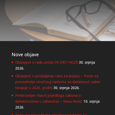
Nove objave
Obavijest o radu ureda SR DRT HKZR
30. srpnja
2026.
Obavijest o produljenju roka za prijavu – Poziv za
provoditelje stručnog nadzora za djelatnost radne
terapije u 2026. godini
30. srpnja 2026.
Predstavljen Nacrt prijedloga zakona o
djelatnostima u zdravstvu – Irena Hrstić
10. srpnja
2026.
Poziv za provoditelje stručnog nadzora za