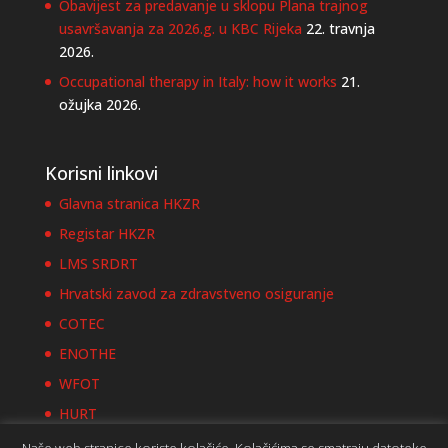
Obavijest za predavanje u sklopu Plana trajnog
usavršavanja za 2026.g. u KBC Rijeka
22. travnja
2026.
Occupational therapy in Italy: how it works
21.
ožujka 2026.
Korisni linkovi
Glavna stranica HKZR
Registar HKZR
LMS SRDRT
Hrvatski zavod za zdravstveno osiguranje
COTEC
ENOTHE
WFOT
HURT
Naše web stranice koriste kolačiće. Kolačićima se smatraju datoteke