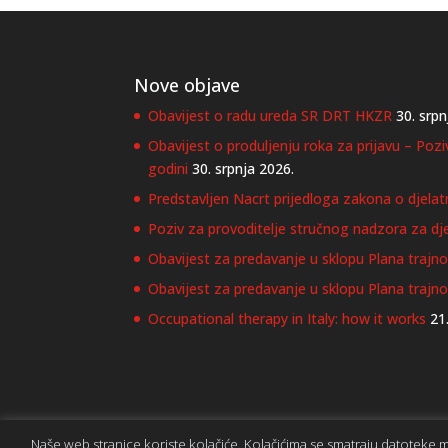
Nove objave
Obavijest o radu ureda SR DRT HKZR
30. srpn
Obavijest o produljenju roka za prijavu – Poz
godini
30. srpnja 2026.
Predstavljen Nacrt prijedloga zakona o djelat
Poziv za provoditelje stručnog nadzora za dje
Obavijest za predavanje u sklopu Plana trajnog
Obavijest za predavanje u sklopu Plana trajn
Occupational therapy in Italy: how it works
21
Naše web stranice koriste kolačiće. Kolačićima se smatraju datoteke