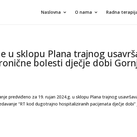
Naslovna
O nama
Radna terapij
e u sklopu Plana trajnog usavrš
kronične bolesti dječje dobi Gorn
je predviđeno za 19. rujan 2024.g. u sklopu Plana trajnog usavršavan
edavanje “RT kod dugotrajno hospitaliziranih pacijenata dječje dobi” 