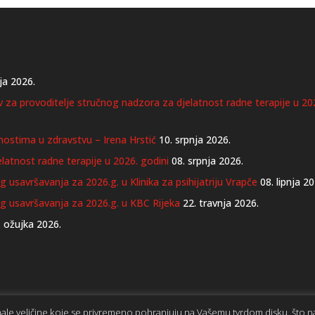
ja 2026.
iv za provoditelje stručnog nadzora za djelatnost radne terapije u 20
nostima u zdravstvu – Irena Hrstić
10. srpnja 2026.
latnost radne terapije u 2026. godini
08. srpnja 2026.
 usavršavanja za 2026.g. u Klinika za psihijatriju Vrapče
08. lipnja 2
og usavršavanja za 2026.g. u KBC Rijeka
22. travnja 2026.
. ožujka 2026.
 male veličine koje se privremeno pohranjuju na Vašemu tvrdom disku, što