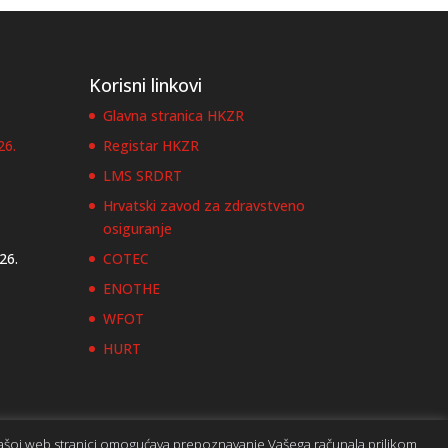
Korisni linkovi
Glavna stranica HKZR
26.
Registar HKZR
LMS SRDRT
Hrvatski zavod za zdravstveno
osiguranje
026.
COTEC
ENOTHE
WFOT
HURT
 našoj web stranici omogućava prepoznavanje Vašega računala prilikom