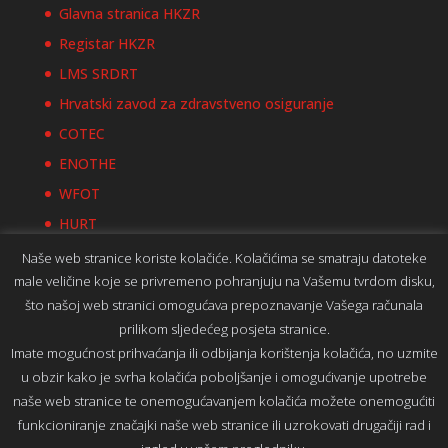
Glavna stranica HKZR
Registar HKZR
LMS SRDRT
Hrvatski zavod za zdravstveno osiguranje
COTEC
ENOTHE
WFOT
HURT
Naše web stranice koriste kolačiće. Kolačićima se smatraju datoteke
male veličine koje se privremeno pohranjuju na Vašemu tvrdom disku,
što našoj web stranici omogućava prepoznavanje Vašega računala
prilikom sljedećeg posjeta stranice.
Izjava o zaštiti privatnosti
Imate mogućnost prihvaćanja ili odbijanja korištenja kolačića, no uzmite
Prijava za administratore
u obzir kako je svrha kolačića poboljšanje i omogućivanje upotrebe
Webmail SR DRT
naše web stranice te onemogućavanjem kolačića možete onemogućiti
funkcioniranje značajki naše web stranice ili uzrokovati drugačiji rad i