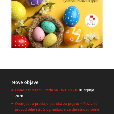
Nove objave
Obavijest o radu ureda SR DRT HKZR
30. srpnja
2026.
Obavijest o produljenju roka za prijavu – Poziv za
provoditelje stručnog nadzora za djelatnost radne