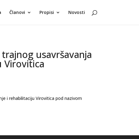
a
Članovi
Propisi
Novosti
 trajnog usavršavanja
 Virovitica
e i rehabilitaciju Virovitica pod nazivom