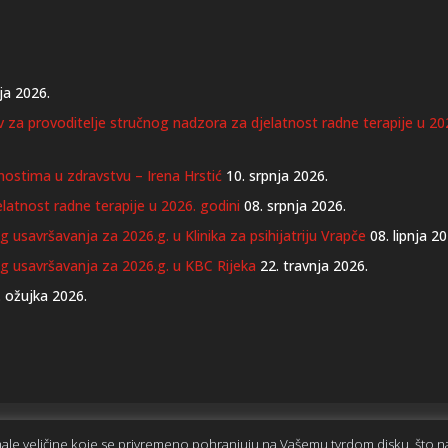
ja 2026.
iv za provoditelje stručnog nadzora za djelatnost radne terapije u 20
nostima u zdravstvu – Irena Hrstić
10. srpnja 2026.
latnost radne terapije u 2026. godini
08. srpnja 2026.
 usavršavanja za 2026.g. u Klinika za psihijatriju Vrapče
08. lipnja 2
og usavršavanja za 2026.g. u KBC Rijeka
22. travnja 2026.
. ožujka 2026.
 administratore
Webmail SR DRT
 male veličine koje se privremeno pohranjuju na Vašemu tvrdom disku, što