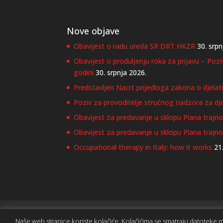
Nove objave
Obavijest o radu ureda SR DRT HKZR
30. srpn
Obavijest o produljenju roka za prijavu – Poz
godini
30. srpnja 2026.
Predstavljen Nacrt prijedloga zakona o djelat
Poziv za provoditelje stručnog nadzora za dje
Obavijest za predavanje u sklopu Plana trajnog
Obavijest za predavanje u sklopu Plana trajn
Occupational therapy in Italy: how it works
21
Izjava o zaštiti privatnosti
Prijava za
Naše web stranice koriste kolačiće. Kolačićima se smatraju datoteke