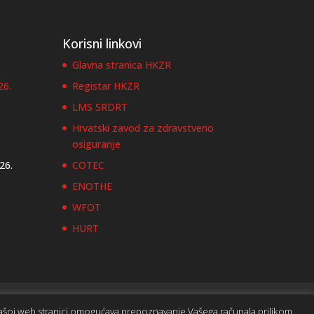
Korisni linkovi
Glavna stranica HKZR
26.
Registar HKZR
LMS SRDRT
Hrvatski zavod za zdravstveno
osiguranje
026.
COTEC
ENOTHE
WFOT
HURT
 našoj web stranici omogućava prepoznavanje Vašega računala prilikom