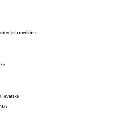
ratorijsku medicinu
ske
ji Hrvatske
HOM)