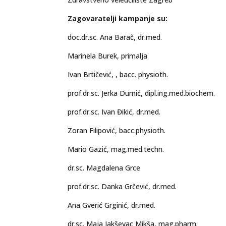
Zagovaratelji kampanje su:
doc.dr.sc. Ana Barač, dr.med.
Marinela Burek, primalja
Ivan Brtičević, , bacc. physioth.
prof.dr.sc. Jerka Dumić, dipl.ing.med.biochem.
prof.dr.sc. Ivan Đikić, dr.med.
Zoran Filipović, bacc.physioth.
Mario Gazić, mag.med.techn.
dr.sc. Magdalena Grce
prof.dr.sc. Danka Grčević, dr.med.
Ana Gverić Grginić, dr.med.
dr.sc. Maja Jakševac Mikša, mag.pharm.