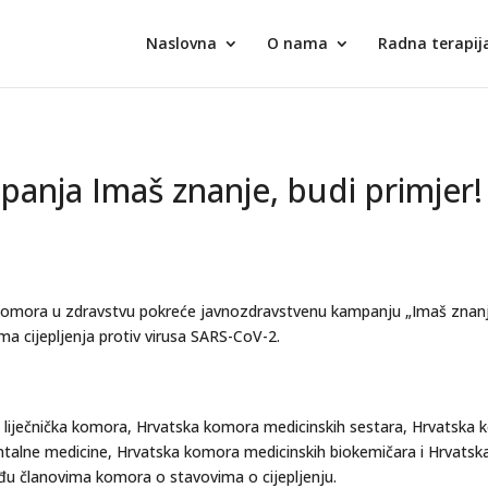
Naslovna
O nama
Radna terapij
anja Imaš znanje, budi primjer!
mora u zdravstvu pokreće javnozdravstvenu kampanju „Imaš znanje, bud
ma cijepljenja protiv virusa SARS-CoV-2.
liječnička komora, Hrvatska komora medicinskih sestara, Hrvatska 
talne medicine, Hrvatska komora medicinskih biokemičara i Hrvatsk
 članovima komora o stavovima o cijepljenju.