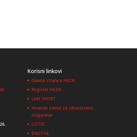
Korisni linkovi
Glavna stranica HKZR
26.
Registar HKZR
LMS SRDRT
Hrvatski zavod za zdravstveno
osiguranje
026.
COTEC
ENOTHE