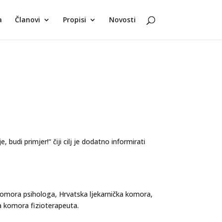
a
Članovi
Propisi
Novosti
i primjer!“ čiji cilj je dodatno informirati
komora psihologa, Hrvatska ljekarnička komora,
a komora fizioterapeuta.