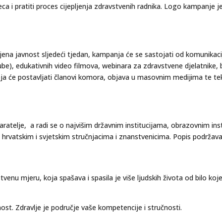
a i pratiti proces cijepljenja zdravstvenih radnika. Logo kampanje 
ljena javnost sljedeći tjedan, kampanja će se sastojati od komunika
), edukativnih video filmova, webinara za zdravstvene djelatnike, bl
oja će postavljati članovi komora, objava u masovnim medijima te te
telje, a radi se o najvišim državnim institucijama, obrazovnim insti
hrvatskim i svjetskim stručnjacima i znanstvenicima. Popis podržav
tvenu mjeru, koja spašava i spasila je više ljudskih života od bilo koj
st. Zdravlje je područje vaše kompetencije i stručnosti.