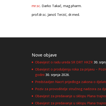
mr.sc
. Darko Takač, mag.pharm.
prof.dr.sc. Janoš Terzić, dr.med.
Nove objave
Obavijest o radu ureda SR DRT HKZR
30. srpn
Obavijest o produljenju roka za prijavu – Poz
godini
30. srpnja 2026.
Predstavljen Nacrt prijedloga zakona o djelat
Poziv za provoditelje stručnog nadzora za dje
Obavijest za predavanje u sklopu Plana trajnog
Obavijest za predavanje u sklopu Plana trajn