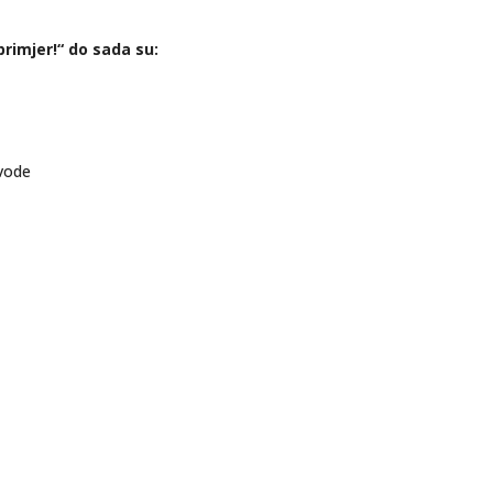
rimjer!“ do sada su:
zvode