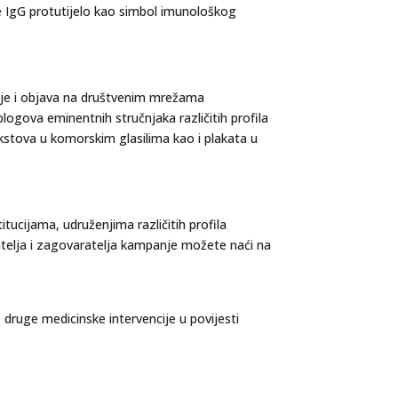
je IgG protutijelo kao simbol imunološkog
cije i objava na društvenim mrežama
ogova eminentnih stručnjaka različitih profila
kstova u komorskim glasilima kao i plakata u
tucijama, udruženjima različitih profila
atelja i zagovaratelja kampanje možete naći na
e druge medicinske intervencije u povijesti