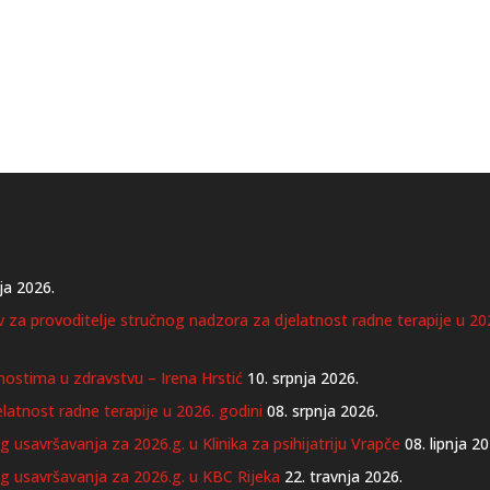
ja 2026.
iv za provoditelje stručnog nadzora za djelatnost radne terapije u 20
nostima u zdravstvu – Irena Hrstić
10. srpnja 2026.
latnost radne terapije u 2026. godini
08. srpnja 2026.
 usavršavanja za 2026.g. u Klinika za psihijatriju Vrapče
08. lipnja 2
og usavršavanja za 2026.g. u KBC Rijeka
22. travnja 2026.