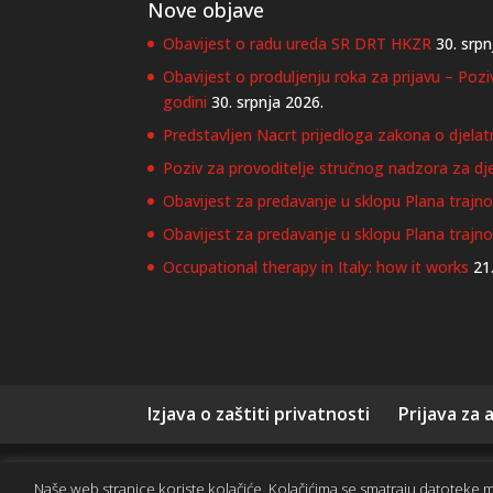
Nove objave
Obavijest o radu ureda SR DRT HKZR
30. srpn
Obavijest o produljenju roka za prijavu – Poz
godini
30. srpnja 2026.
Predstavljen Nacrt prijedloga zakona o djelat
Poziv za provoditelje stručnog nadzora za dje
Obavijest za predavanje u sklopu Plana trajnog
Obavijest za predavanje u sklopu Plana trajn
Occupational therapy in Italy: how it works
21
Izjava o zaštiti privatnosti
Prijava za
Copyright © SR DRT 2020-2026. Sva prava pridržana.
Naše web stranice koriste kolačiće. Kolačićima se smatraju datoteke