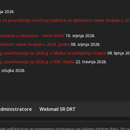
ja 2026.
iv za provoditelje stručnog nadzora za djelatnost radne terapije u 20
nostima u zdravstvu – Irena Hrstić
10. srpnja 2026.
latnost radne terapije u 2026. godini
08. srpnja 2026.
 usavršavanja za 2026.g. u Klinika za psihijatriju Vrapče
08. lipnja 2
og usavršavanja za 2026.g. u KBC Rijeka
22. travnja 2026.
. ožujka 2026.
 administratore
Webmail SR DRT
 male veličine koje se privremeno pohranjuju na Vašemu tvrdom disku, što